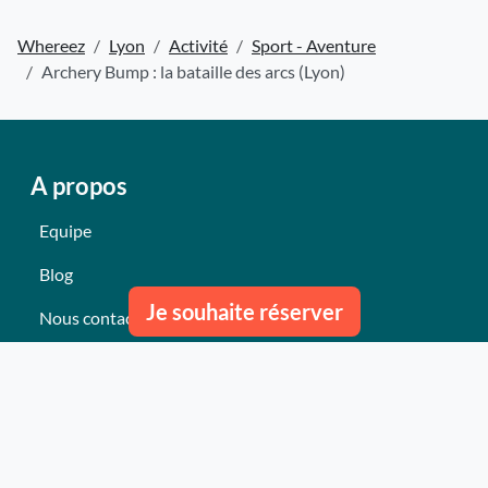
Whereez
Lyon
Activité
Sport - Aventure
Archery Bump : la bataille des arcs (Lyon)
A propos
Equipe
Blog
Je souhaite réserver
Nous contacter
Nos derniers événements
Témoignages
Ce qu'ils pensent de nous