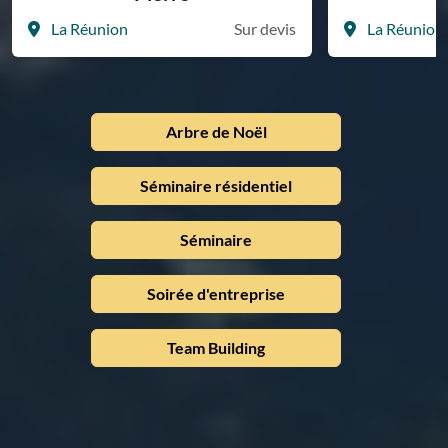
La Réunion
Sur devis
La Réunion
Arbre de Noël
Séminaire résidentiel
Séminaire
Soirée d'entreprise
Team Building