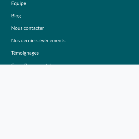
Equipe
Blog
Nous contacter
Nos derniers événements
Témoignages
Ce qu'ils pensent de nous
Plan du site
Nos services
Événement clés en mains Professionnel
Événement clés en mains Particulier
Activités