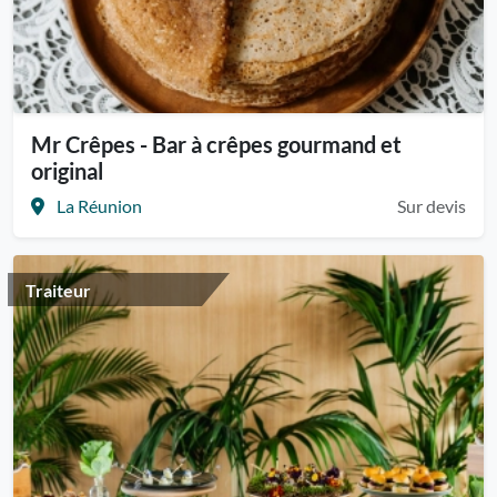
Mr Crêpes - Bar à crêpes gourmand et
original
La Réunion
Sur devis
Traiteur