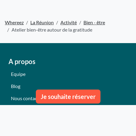
Whereez
La Réunion
Activité
Bien - être
Atelier bien-être autour de la gratitude
A propos
Equipe
Blog
Je souhaite réserver
Nous contacter
Nos derniers événements
Témoignages
Ce qu'ils pensent de nous