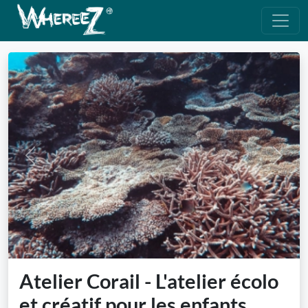
Previous
Next
Atelier Corail - L'atelier écolo
et créatif pour les enfants