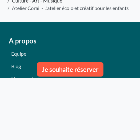
Culture - Art - Musique
Atelier Corail - L'atelier écolo et créatif pour les enfants
A propos
Equipe
Blog
Je souhaite réserver
Nous contacter
Nos derniers événements
Témoignages
Ce qu'ils pensent de nous
Plan du site