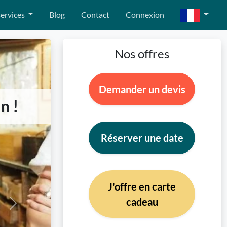
ervices
Blog
Contact
Connexion
Nos offres
Demander un devis
n !
Réserver une date
J'offre en carte
cadeau
Next