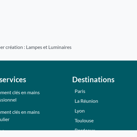
ier création : Lampes et Luminaires
services
Destinations
Paris
ment clés en mains
ssionnel
La Réunion
Lyon
ment clés en mains
ulier
Toulouse
Bordeaux
tés