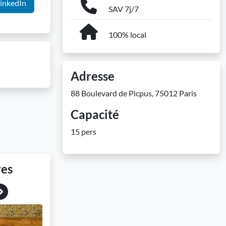
inkedIn
SAV 7j/7
100% local
Adresse
88 Boulevard de Picpus, 75012 Paris
Capacité
15 pers
res
Next