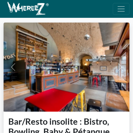
Previous
Next
Bar/Resto insolite : Bistro,
Bowling, Baby & Pétanque