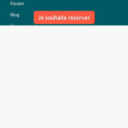
Equipe
Blog
Je souhaite réserver
Nous contacter
Nos derniers événements
Témoignages
Ce qu'ils pensent de nous
Plan du site
Nos services
Événement clés en mains Professionnel
Événement clés en mains Particulier
Activités