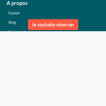
A propos
Equipe
Blog
Je souhaite réserver
Nous contacter
Nos derniers événements
Témoignages
Ce qu'ils pensent de nous
Plan du site
Nos services
Événement clés en mains Professionnel
Événement clés en mains Particulier