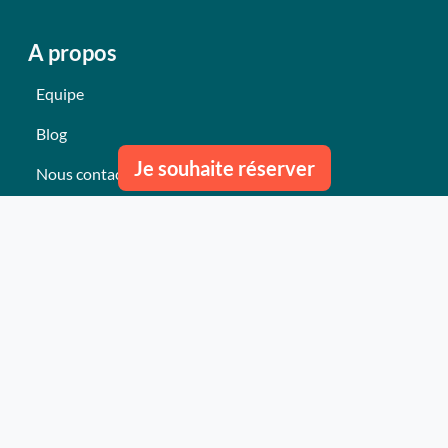
A propos
Equipe
Blog
Je souhaite réserver
Nous contacter
Nos derniers événements
Témoignages
Ce qu'ils pensent de nous
Plan du site
Nos services
Événement clés en mains Professionnel