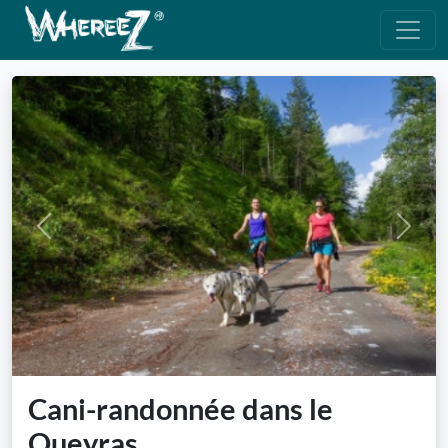
Previous
Next
Cani-randonnée dans le
Queyras