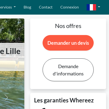
ervices
Blog
Contact
Connexion
Nos offres
Demander un devis
e Lille
Demande
d'informations
Les garanties Whereez
Next