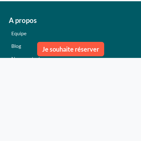
A propos
Equipe
Blog
Je souhaite réserver
Nous contacter
Nos derniers événements
Témoignages
Ce qu'ils pensent de nous
Plan du site
Nos services
Événement clés en mains Professionnel