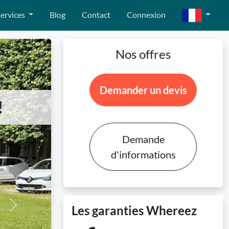
ervices
Blog
Contact
Connexion
Nos offres
Demander un devis
!
Demande
d'informations
Les garanties Whereez
Next