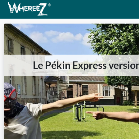
Le Pékin Express version
Previous