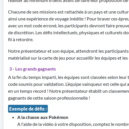
réaliser au minimum 8 défis avant de faire leur proposition de
Chacune de ses missions est rattachée à un pays et une cultu
ainsi une expérience de voyage inédite ! Pour braver ces épreu
avec un mot code erroné, les participants devront faire preuve
de discrétion. Les défis intellectuels, physiques et culturels 
fil à retordre.
Notre présentateur et son équipe, attendront les participant
matérialisé sur la carte de jeu pour accueillir les équipes et le
3 - Les grands gagnants
A la fin du temps imparti, les équipes sont classées selon leur 
code soumis pour validation. L’équipe vainqueur est celle qui
en un temps record ! Notre présentateur établit un classemen
gagnants de cette saison professionnelle !
Exemple de défis :
A la chasse aux Pokémon
A l'aide de la vidéo à votre disposition, comptez le nomb