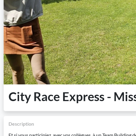
City Race Express - Miss
Description
Et si vous participiez, avec vos collègues, à un Team Building d