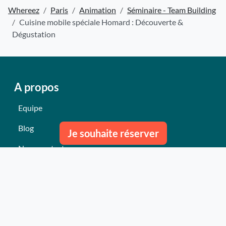
Whereez
Paris
Animation
Séminaire - Team Building
Cuisine mobile spéciale Homard : Découverte &
Dégustation
A propos
Equipe
Blog
Je souhaite réserver
Nous contacter
Nos derniers événements
Témoignages
Ce qu'ils pensent de nous