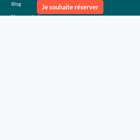
Blog
Je souhaite réserver
Nous contacter
Nos derniers événements
Témoignages
Ce qu'ils pensent de nous
Plan du site
Nos services
Événement clés en mains Professionnel
Événement clés en mains Particulier
Activités
Animations