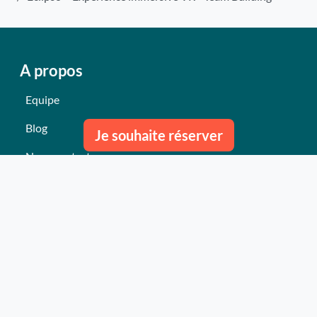
A propos
Equipe
Blog
Je souhaite réserver
Nous contacter
Nos derniers événements
Témoignages
Ce qu'ils pensent de nous
Plan du site
Nos services