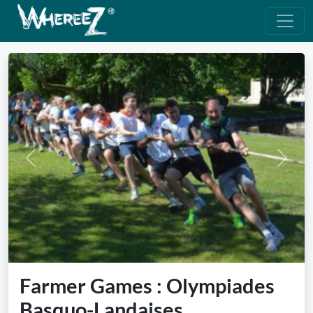
Previous
Next
Farmer Games : Olympiades
Basquo-Landaises