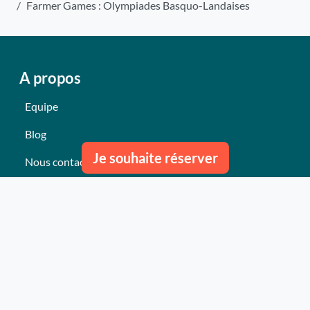
Farmer Games : Olympiades Basquo-Landaises
A propos
Equipe
Blog
Je souhaite réserver
Nous contacter
Nos derniers événements
Témoignages
Ce qu'ils pensent de nous
Plan du site
Nos services