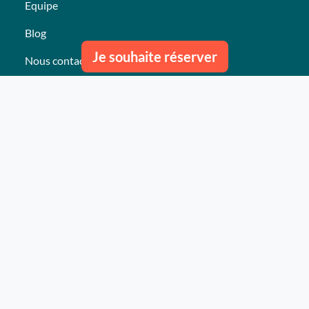
Equipe
Blog
Je souhaite réserver
Nous contacter
Nos derniers événements
Témoignages
Ce qu'ils pensent de nous
Plan du site
Nos services
Événement clés en mains Professionnel
Événement clés en mains Particulier
Activités