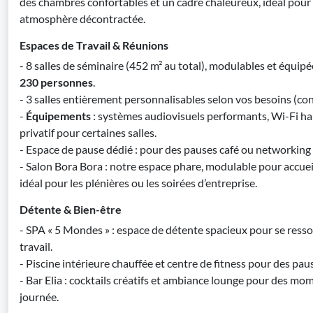
des chambres confortables et un cadre chaleureux, idéal pour
atmosphère décontractée.
Espaces de Travail & Réunions
- 8 salles de séminaire (452 m² au total), modulables et équi
230 personnes
.
- 3 salles entièrement personnalisables selon vos besoins (conf
-
Équipements
: systèmes audiovisuels performants, Wi-Fi hau
privatif pour certaines salles.
- Espace de pause dédié : pour des pauses café ou networking 
- Salon Bora Bora : notre espace phare, modulable pour accuei
idéal pour les plénières ou les soirées d’entreprise.
Détente & Bien-être
- SPA « 5 Mondes » : espace de détente spacieux pour se resso
travail.
- Piscine intérieure chauffée et centre de fitness pour des pau
- Bar Elia : cocktails créatifs et ambiance lounge pour des mom
journée.