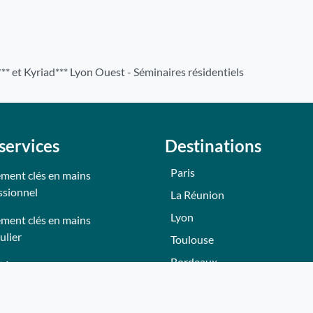
** et Kyriad*** Lyon Ouest - Séminaires résidentiels
services
Destinations
Paris
ment clés en mains
ssionnel
La Réunion
Lyon
ment clés en mains
ulier
Toulouse
Bordeaux
tés
Nantes
tions
Nice - Côte d'Azur