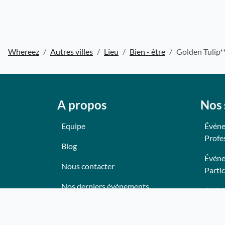
Whereez
Autres villes
Lieu
Bien - être
Golden Tulip**
A propos
Nos 
Equipe
Événe
Profe
Blog
Événe
Nous contacter
Partic
Nos derniers événements
Activi
Témoignages
Anima