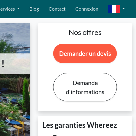
ervices
Blog
Contact
Connexion
Nos offres
Demander un devis
 !
Demande
d'informations
Les garanties Whereez
Next