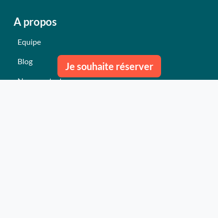
A propos
Equipe
Blog
Je souhaite réserver
Nous contacter
Nos derniers événements
Témoignages
Ce qu'ils pensent de nous
Plan du site
Nos services
Événement clés en mains Professionnel