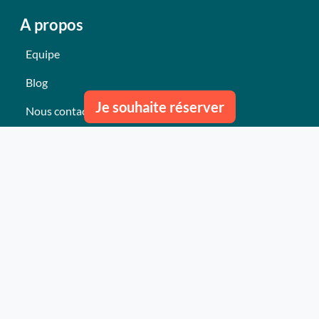
A propos
Equipe
Blog
Je souhaite réserver
Nous contacter
Nos derniers événements
Témoignages
Ce qu'ils pensent de nous
Plan du site
Nos services
Événement clés en mains Professionnel
Événement clés en mains Particulier