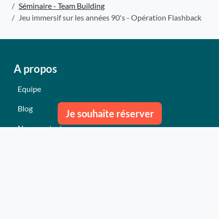
Séminaire - Team Building
Jeu immersif sur les années 90's - Opération Flashback
A propos
Equipe
Blog
Je souhaite réserver
Nous contacter
Nos derniers événements
Témoignages
Ce qu'ils pensent de nous
Plan du site