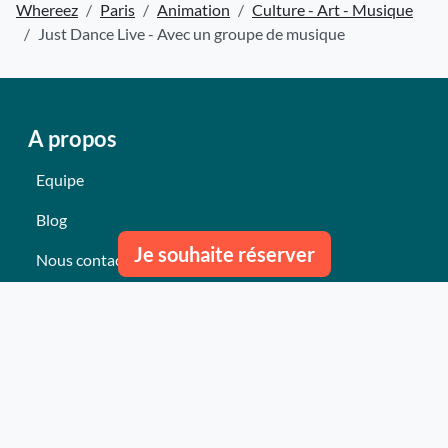
Whereez
Paris
Animation
Culture - Art - Musique
Just Dance Live - Avec un groupe de musique
A propos
Equipe
Blog
Je souhaite réserver
Nous contacter
Nos derniers événements
Témoignages
Ce qu'ils pensent de nous
Plan du site