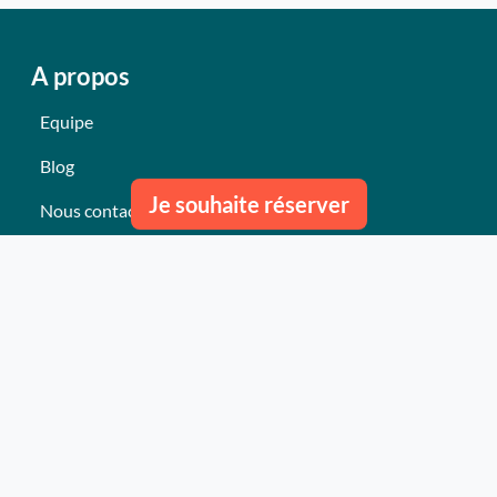
A propos
Equipe
Blog
Je souhaite réserver
Nous contacter
Nos derniers événements
Témoignages
Ce qu'ils pensent de nous
Plan du site
Nos services
Événement clés en mains Professionnel