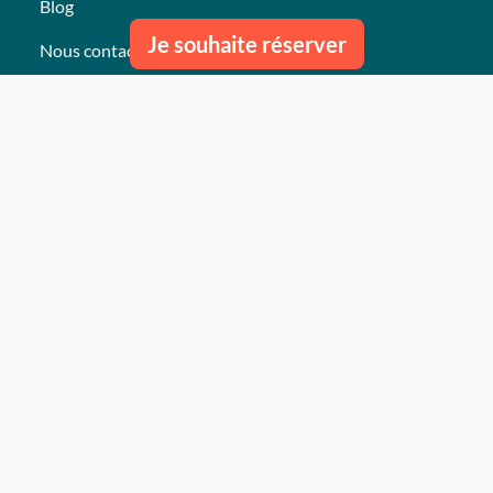
Blog
Je souhaite réserver
Nous contacter
Nos derniers événements
Témoignages
Ce qu'ils pensent de nous
Plan du site
Nos services
Événement clés en mains Professionnel
Événement clés en mains Particulier
Activités
Animations