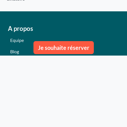
A propos
Equipe
Je souhaite réserver
Blog
Nous contacter
Nos derniers événements
Témoignages
Ce qu'ils pensent de nous
Plan du site
Nos services