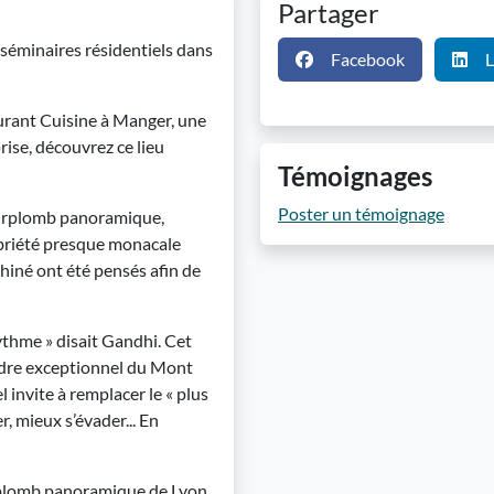
Partager
séminaires résidentiels dans
Facebook
L
aurant Cuisine à Manger, une
rise, découvrez ce lieu
Témoignages
Poster un témoignage
 surplomb panoramique,
obriété presque monacale
chiné ont été pensés afin de
rythme » disait Gandhi. Cet
cadre exceptionnel du Mont
 invite à remplacer le « plus
r, mieux s’évader... En
rplomb panoramique de Lyon,