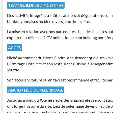
TEAM BUILDING / INCENTIVE
Des activités intégrées à l’hôtel : ateliers et dégustations cul
boules lyonnaises ou bien divers jeux de société.
La mise en relation avec nos partenaires : balades insolites a
explorer la colline en 2 CV, animations team building pour forger
ACCES
Niché au sommet du Mont Cindre, à seulement quelques km du
L’Ermitage Hôtel**** et son restaurant Cuisine-à-Manger offre
souffle.
Son accès en voiture ou en taxi est recommandé et facilité par
ANCIEN LIEU DE PÈLERINAGE
Jusqu’au milieu du XXème siècle, des anachorètes se sont suc
ont forgé l’histoire du site. Lieu de pèlerinage devenu lieu de 
par la suite cafés et restaurants pour les riverains et visiteurs