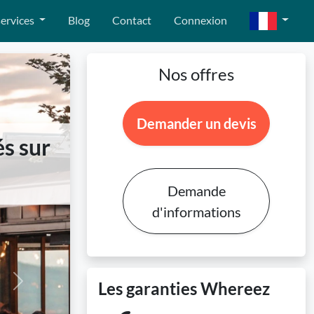
ervices
Blog
Contact
Connexion
Nos offres
Demander un devis
s sur
Demande
d'informations
Les garanties Whereez
Next