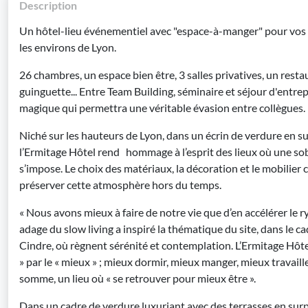
Description
Un hôtel-lieu événementiel avec "espace-à-manger" pour vos 
les environs de Lyon.
26 chambres, un espace bien être, 3 salles privatives, un rest
guinguette... Entre Team Building, séminaire et séjour d'entrep
magique qui permettra une véritable évasion entre collègues.
Niché sur les hauteurs de Lyon, dans un écrin de verdure en
l’Ermitage Hôtel rend hommage à l’esprit des lieux où une s
s’impose. Le choix des matériaux, la décoration et le mobilier 
préserver cette atmosphère hors du temps.
« Nous avons mieux à faire de notre vie que d’en accélérer le 
adage du slow living a inspiré la thématique du site, dans le 
Cindre, où règnent sérénité et contemplation. L’Ermitage Hôtel
» par le « mieux » ; mieux dormir, mieux manger, mieux travaille
somme, un lieu où « se retrouver pour mieux être ».
Dans un cadre de verdure luxuriant avec des terrasses en su