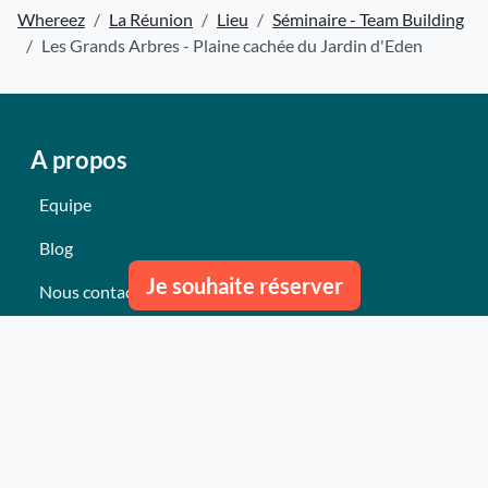
Whereez
La Réunion
Lieu
Séminaire - Team Building
Les Grands Arbres - Plaine cachée du Jardin d'Eden
A propos
Equipe
Blog
Je souhaite réserver
Nous contacter
Nos derniers événements
Témoignages
Ce qu'ils pensent de nous
Plan du site