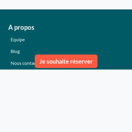
A propos
Equipe
Blog
Je souhaite réserver
Nous contacter
Nos derniers événements
Témoignages
Ce qu'ils pensent de nous
Plan du site
Nos services