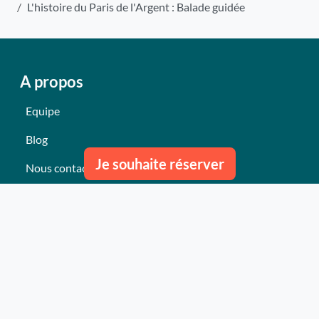
L'histoire du Paris de l'Argent : Balade guidée
A propos
Equipe
Blog
Je souhaite réserver
Nous contacter
Nos derniers événements
Témoignages
Ce qu'ils pensent de nous
Plan du site
Nos services