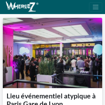
Previous
Next
Lieu événementiel atypique à
Paris Gare de Lyon