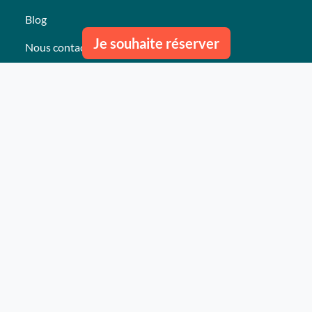
Blog
Je souhaite réserver
Nous contacter
Nos derniers événements
Témoignages
Ce qu'ils pensent de nous
Plan du site
Nos services
Événement clés en mains Professionnel
Événement clés en mains Particulier
Activités
Animations