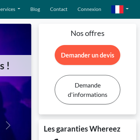
ervices
Blog
Contact
Connexion
Nos offres
Demander un devis
s !
Demande
d'informations
Les garanties Whereez
Next