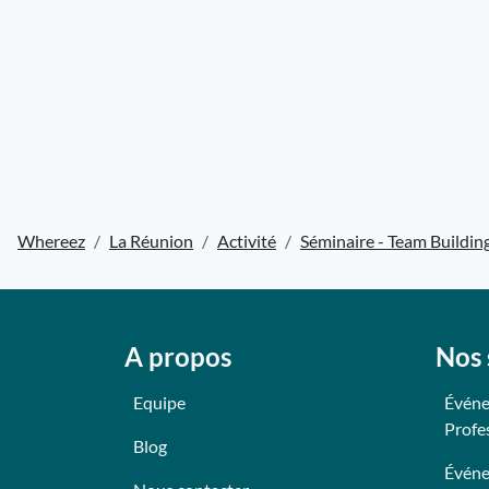
Whereez
La Réunion
Activité
Séminaire - Team Buildin
A propos
Nos 
Equipe
Événe
Profe
Blog
Événe