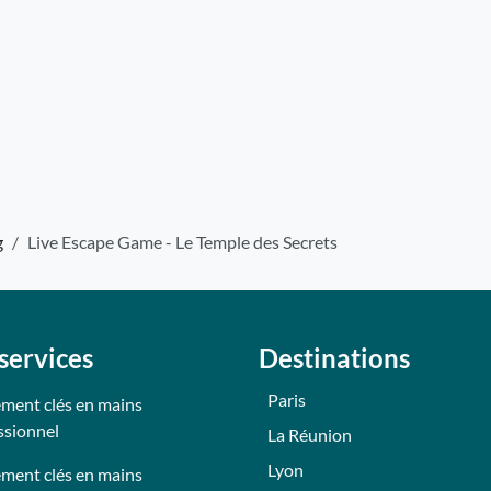
g
Live Escape Game - Le Temple des Secrets
services
Destinations
Paris
ment clés en mains
ssionnel
La Réunion
Lyon
ment clés en mains