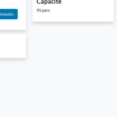
Capacité
95 pers
inkedIn