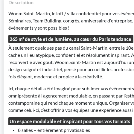
Description
Woom Saint-Martin, le loft / villa confidentiel pour vos événe
Séminaires, Team Building, congrès, anniversaire d'entreprise, s
événements y sont possibles !
265 m² de style et de lumière, au cœur du Paris tendance
À seulement quelques pas du canal Saint-Martin, entre le 10e 
cache un lieu atypique, confidentiel et résolument inspirant. 
reconvertie avec goût, Woom Saint-Martin est aujourd’hui un 
design soigné et industriel, pensé pour accueillir les professio
fois élégant, moderne et propice à la créativité.
Ici, chaque détail a été imaginé pour sublimer vos événements 
omniprésente à l’agencement modulable, en passant par l’esth
contemporaine qui rend chaque moment unique. Organiser vo
comme celui-ci, c’est offrir à vos équipes une expérience aussi
Un espace modulable et inspirant pour tous vos formats
8 salles – entièrement privatisables