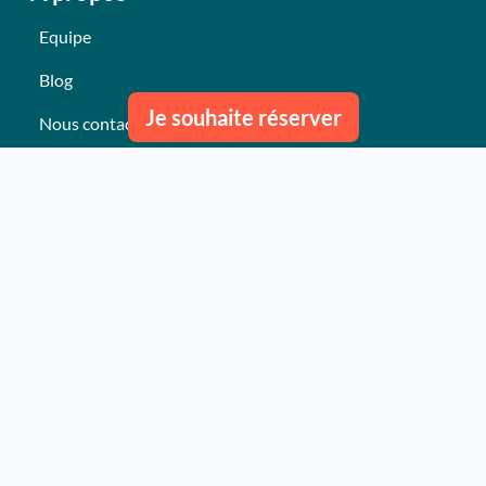
Equipe
Blog
Je souhaite réserver
Nous contacter
Nos derniers événements
Témoignages
Ce qu'ils pensent de nous
Plan du site
Nos services
Événement clés en mains Professionnel
Événement clés en mains Particulier
Activités