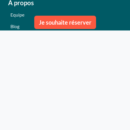
A propos
Equipe
Je souhaite réserver
Blog
Nous contacter
Nos derniers événements
Témoignages
Ce qu'ils pensent de nous
Plan du site
Nos services
Événement clés en mains Professionnel
Événement clés en mains Particulier