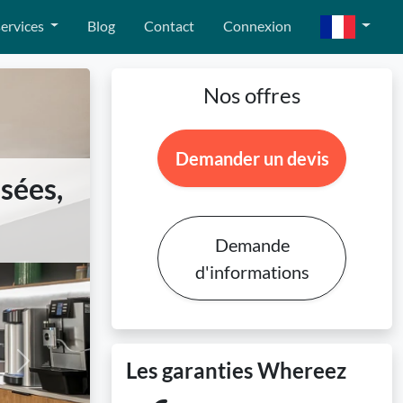
ervices
Blog
Contact
Connexion
Nos offres
Demander un devis
isées,
Demande
d'informations
Les garanties Whereez
Next