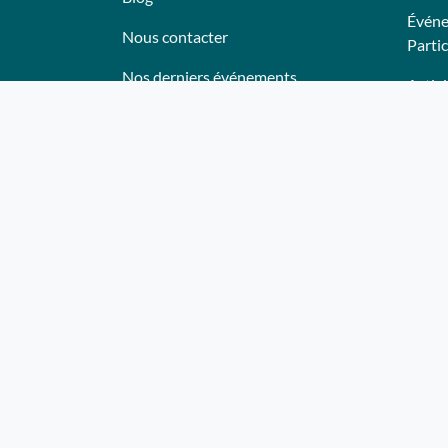
Événe
Nous contacter
Partic
Nos derniers événements
Activi
Témoignages
Anima
Ce qu'ils pensent de nous
Lieux
Plan du site
Trait
Bon c
Deven