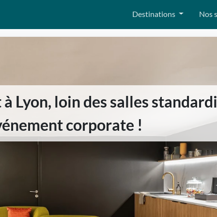
Destinations
Nos s
 à Lyon, loin des salles standard
vénement corporate !