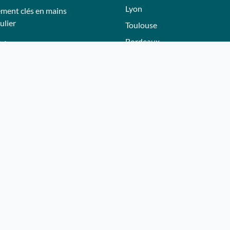
Lyon
ment clés en mains
ulier
Toulouse
Bordeaux
tés
Nantes
tions
Nice - Côte d'Azur
Normandie
eurs
Hautes-Alpes
Lille
adeau Whereez
Bourgogne
ir partenaire
Autres villes