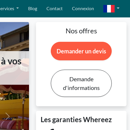
ervices
Blog
Contact
Connexion
Nos offres
Demander un devis
 à vos
Demande
d'informations
Les garanties Whereez
Next