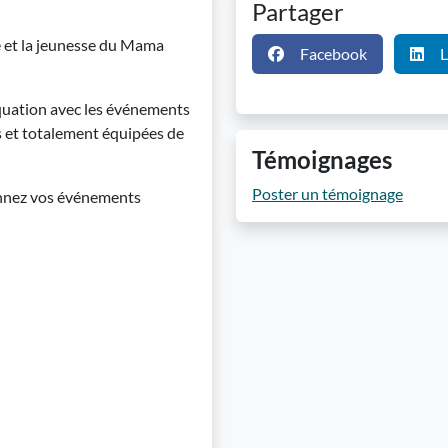
Partager
ie et la jeunesse du Mama
Facebook
L
équation avec les événements
s et totalement équipées de
Témoignages
Poster un témoignage
ionnez vos événements