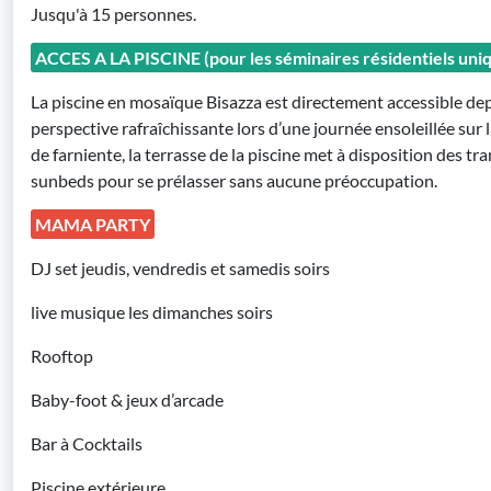
Jusqu'à 15 personnes.
ACCES A LA PISCINE (pour les séminaires résidentiels un
La piscine en mosaïque Bisazza est directement accessible depu
perspective rafraîchissante lors d’une journée ensoleillée sur 
de farniente, la terrasse de la piscine met à disposition des t
sunbeds pour se prélasser sans aucune préoccupation.
MAMA PARTY
DJ set jeudis, vendredis et samedis soirs
live musique les dimanches soirs
Rooftop
Baby-foot & jeux d’arcade
Bar à Cocktails
Piscine extérieure