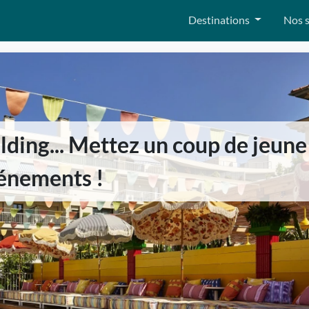
Destinations
Nos s
lding... Mettez un coup de jeune
énements !