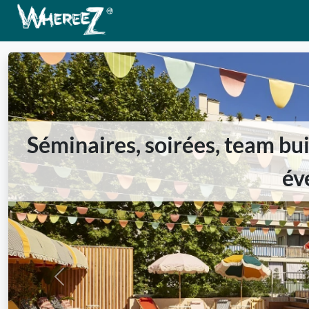
Séminaires, soirées, team bui
év
Previous