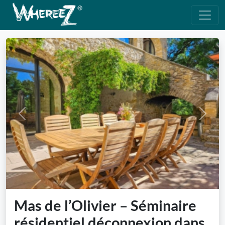
Previous
Next
Mas de l’Olivier – Séminaire
résidentiel déconnexion dans