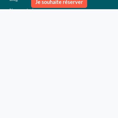
Je souhaite réserver
Nous contacter
Nos derniers événements
Témoignages
Ce qu'ils pensent de nous
Plan du site
Nos services
Événement clés en mains Professionnel
Événement clés en mains Particulier
Activités
Animations
Lieux