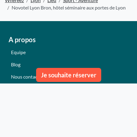
Whereez
Lyon
Lieu
Sport - Aventure
Novotel Lyon Bron, hôtel séminaire aux portes de Lyon
A propos
Equipe
Blog
Je souhaite réserver
Nous contacter
Nos derniers événements
Témoignages
Ce qu'ils pensent de nous
Plan du site