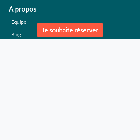
A propos
Equipe
Je souhaite réserver
Blog
Nous contacter
Nos derniers événements
Témoignages
Ce qu'ils pensent de nous
Plan du site
Nos services
Événement clés en mains Professionnel
Événement clés en mains Particulier