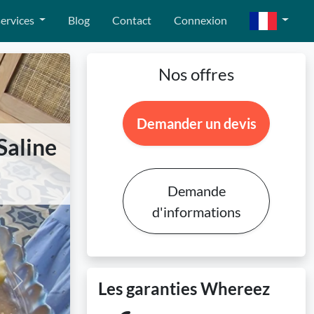
ervices
Blog
Contact
Connexion
Nos offres
Demander un devis
Saline
Demande
d'informations
Les garanties Whereez
Next