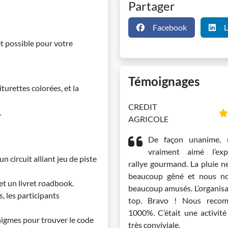
Partager
Facebook
L
t possible pour votre
Témoignages
turettes colorées, et la
CREDIT
.
AGRICOLE
De façon unanime, 
vraiment aimé l’ex
 circuit alliant jeu de piste
rallye gourmand. La pluie n
beaucoup gêné et nous n
et un livret roadbook.
beaucoup amusés. L’organisat
 les participants
top. Bravo ! Nous reco
1000%. C’était une activité 
nigmes pour trouver le code
très conviviale.