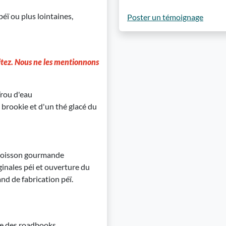
éï ou plus lointaines,
Poster un témoignage
aitez. Nous ne les mentionnons
rou d'eau
n brookie et d'un thé glacé du
e boisson gourmande
ginales péi et ouverture du
nd de fabrication péï.
ise des roadbooks