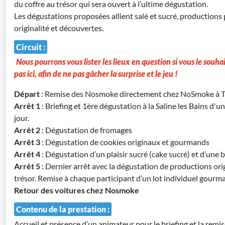
du coffre au trésor qui sera ouvert à l’ultime dégustation.
Les dégustations proposées allient salé et sucré, productions p
originalité et découvertes.
Circuit :
Nous pourrons vous lister les lieux en question si vous le souh
pas ici, afin de ne pas gâcher la surprise et le jeu !
Départ
: Remise des Nosmoke directement chez NoSmoke à T
Arrêt 1
: Briefing et 1ère dégustation à la Saline les Bains d'u
jour.
Arrêt 2
: Dégustation de fromages
Arrêt 3
: Dégustation de cookies originaux et gourmands
Arrêt 4
: Dégustation d’un plaisir sucré (cake sucré) et d’un
Arrêt 5
: Dernier arrêt avec la dégustation de productions ori
trésor. Remise à chaque participant d’un lot individuel gourma
Retour des voitures chez Nosmoke
Contenu de la prestation :
Accueil et présence d’un animateur pour le briefing et la rem