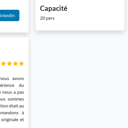
Capacité
inkedIn
20 pers
nous avons
périence du
e nous a pas
ous sommes
ion était au
mmandons à
originale et