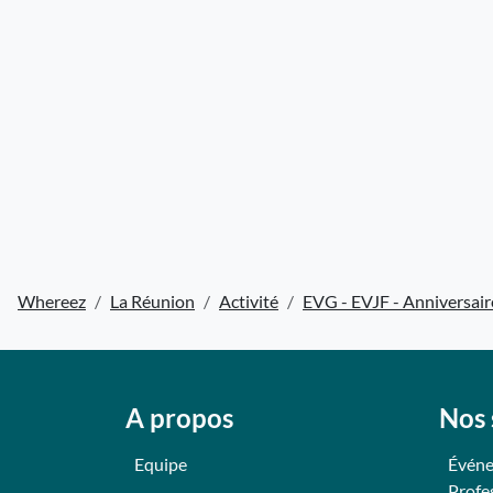
Whereez
La Réunion
Activité
EVG - EVJF - Anniversair
A propos
Nos 
Equipe
Événe
Profe