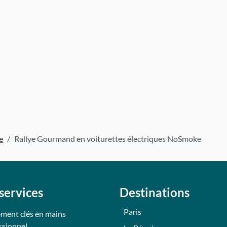
e
Rallye Gourmand en voiturettes électriques NoSmoke
services
Destinations
Paris
ment clés en mains
ssionnel