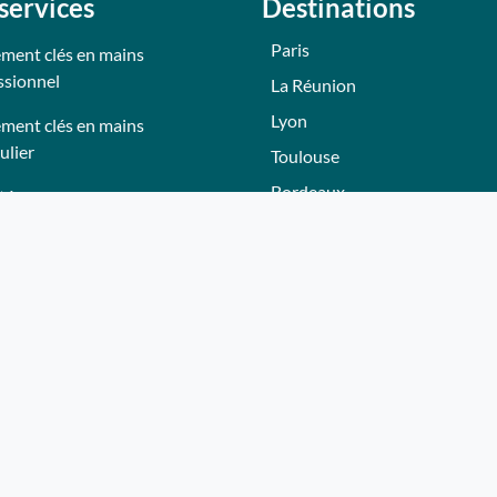
services
Destinations
Paris
ment clés en mains
ssionnel
La Réunion
Lyon
ment clés en mains
ulier
Toulouse
Bordeaux
tés
Nantes
tions
Nice - Côte d'Azur
Normandie
eurs
Hautes-Alpes
Lille
adeau Whereez
Bourgogne
ir partenaire
Autres villes