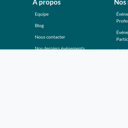
A propos
Nos 
Equipe
Événe
Profe
Blog
Événe
Nous contacter
Partic
Nos derniers événements
Activi
Témoignages
Anima
Ce qu'ils pensent de nous
Lieux
Plan du site
Trait
Bon c
Deven