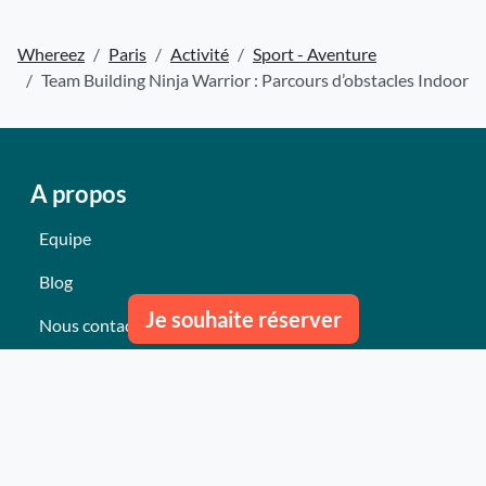
Whereez
Paris
Activité
Sport - Aventure
Team Building Ninja Warrior : Parcours d’obstacles Indoor
A propos
Equipe
Blog
Je souhaite réserver
Nous contacter
Nos derniers événements
Témoignages
Ce qu'ils pensent de nous