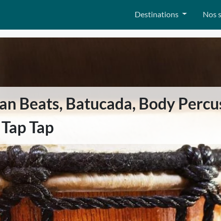
Destinations
Nos s
can Beats, Batucada, Body Percu
Tap Tap