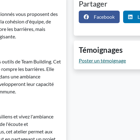
Partager
sionnés vous proposent des
Facebook
L
la cohésion d'équipe, de
pre les barrières, mais
gisante.
Témoignages
Poster un témoignage
 outils de Team Building. Cet
rompre les barrières. Elle
e dans une ambiance
évelopperont leur capacité
commune.
iliens et vivez l'ambiance
de l'écoute et
, cet atelier permet aux
out en partageant un projet