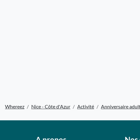
Whereez
Nice - Côte d'Azur
Activité
Anniversaire adul
A propos
Nos 