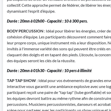
collectif. Cette approche permet de fédérer, de libérer les éner
dynamisant l'esprit d’équipe.
Durée : 20mn à 02h00 - Capacité : 10 à 300 pers.
BODY PERCUSSION
: Idéal pour libérer les énergies, créer d
cohésion d’équipe. Les participants découvrent comment faire 
leur propre corps, unique instrument mis a leur disposition. No
invités à l'immense variété des sons qui peuvent être créés en
claquant des doigts et en tapant des pieds. L'écoute, la concen
des équipes seront les clés de la réussite.
Durée : 20mn à 01h30 - Capacité : 10 pers à illimité
TAP TAP SHOW
: Idéal pour vos événements de grandes env
interactive vous garantit une ambiance explosive avec une lo
participant reçoit une paire de "tap tap" (tube gonflable) et s
les équipes devront battre au même rythme afin de construire
percussions. Musiciens percussionnistes, danseurs et acrobat
scène pour partager avec les participants un show unique et i