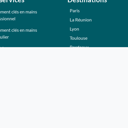
Paris
ment clés en mains
ssionnel
La Réunion
Lyon
ment clés en mains
ulier
Toulouse
Bordeaux
tés
Nantes
tions
Nice - Côte d'Azur
Normandie
eurs
Hautes-Alpes
Lille
adeau Whereez
Bourgogne
ir partenaire
Autres villes