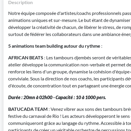
Description
Notre équipe composée d'artistes/coachs professionnels pas
animations uniques et sur-mesure. Le but étant de dynamiser 
développer la créativité de chacun, de libérer le stress, de rom
surtout de fédérer les collaborateurs dans une ambiance éner
5 animations team building autour du rythme
:
AFRICAN BEATS
: Les tambours djembés seront de véritables
atelier développe la communication non-verbale et permet de 
renforce les liens d'un groupe, dynamise la cohésion d'équip
conviviale. Sous la direction de nos coachs, les participants d
d'écoute, de concentration tout en partageant une énergie 
Durée : 20mn à 02h00 - Capacité : 10 à 1000 pers.
BATUCADA TEAM
: Venez vibrer aux sons des tambours brés
festive du carnaval de Rio ! Les acteurs développeront le sens 
communiqueront grâce au langage du rythme. Accessible à tous
participants de créer un véritable orchestre de percussions t