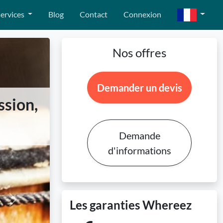
ervices
Blog
Contact
Connexion
Nos offres
Demander un devis
ssion,
Demande
d'informations
Les garanties Whereez
Next