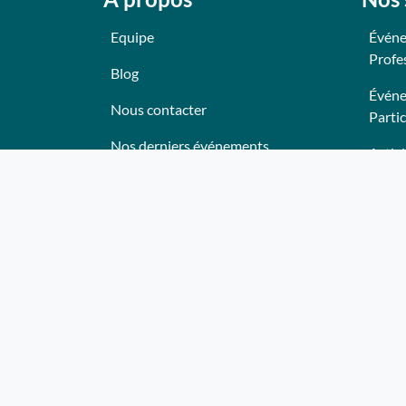
Equipe
Événe
Profe
Blog
Événe
Nous contacter
Partic
Nos derniers événements
Activi
Témoignages
Anima
Ce qu'ils pensent de nous
Lieux
Plan du site
Trait
Bon c
Deven