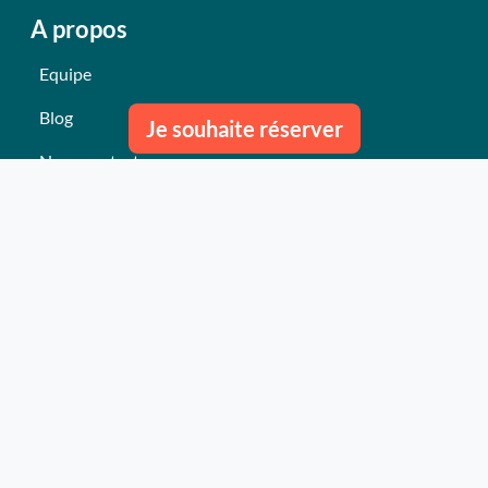
A propos
Equipe
Blog
Je souhaite réserver
Nous contacter
Nos derniers événements
Témoignages
Ce qu'ils pensent de nous
Plan du site
Nos services
Événement clés en mains Professionnel
Événement clés en mains Particulier