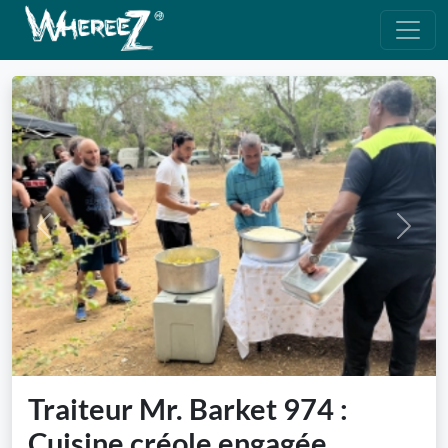
Previous
Next
Traiteur Mr. Barket 974 :
Cuisine créole engagée