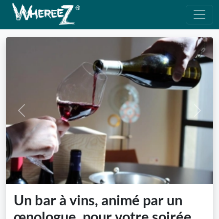
Previous
Next
Un bar à vins, animé par un
œnologue, pour votre soirée