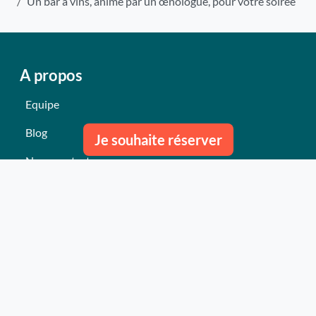
Un bar à vins, animé par un œnologue, pour votre soirée
A propos
Equipe
Blog
Je souhaite réserver
Nous contacter
Nos derniers événements
Témoignages
Ce qu'ils pensent de nous
Plan du site
Nos services