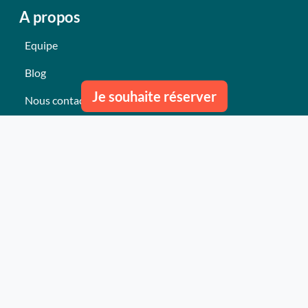
A propos
Equipe
Blog
Je souhaite réserver
Nous contacter
Nos derniers événements
Témoignages
Ce qu'ils pensent de nous
Plan du site
Nos services
Événement clés en mains Professionnel
Événement clés en mains Particulier