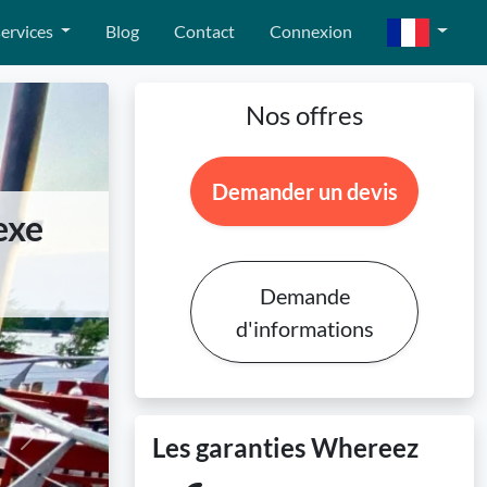
ervices
Blog
Contact
Connexion
Nos offres
Demander un devis
exe
Demande
d'informations
Les garanties Whereez
Next