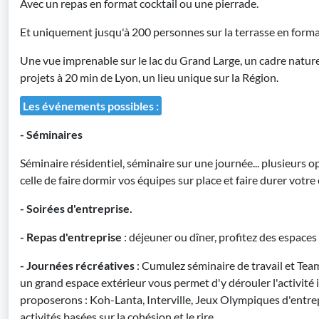
Avec un repas en format cocktail ou une pierrade.
Et uniquement jusqu'à 200 personnes sur la terrasse en format
Une vue imprenable sur le lac du Grand Large, un cadre naturel
projets à 20 min de Lyon, un lieu unique sur la Région.
Les événements possibles :
- Séminaires
Séminaire résidentiel, séminaire sur une journée... plusieurs 
celle de faire dormir vos équipes sur place et faire durer votr
- Soirées d'entreprise.
- Repas d'entreprise
: déjeuner ou dîner, profitez des espaces
- Journées récréatives
: Cumulez séminaire de travail et Team 
un grand espace extérieur vous permet d'y dérouler l'activité 
proposerons : Koh-Lanta, Interville, Jeux Olympiques d'entrep
activités basées sur la cohésion et le rire.