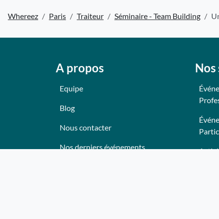
Whereez
Paris
Traiteur
Séminaire - Team Building
Un
A propos
Nos 
Equipe
Événe
Profe
Blog
Événe
Nous contacter
Partic
Nos derniers événements
Activi
Témoignages
Anima
Ce qu'ils pensent de nous
Lieux
Plan du site
Trait