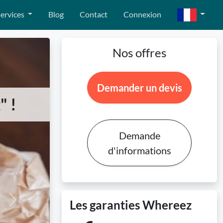
ervices
Blog
Contact
Connexion
Nos offres
Demander un devis
" !
Demande
d'informations
Les garanties Whereez
Next