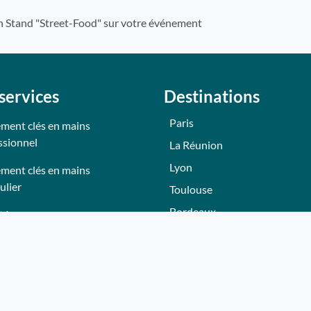
 Stand "Street-Food" sur votre événement
services
Destinations
Paris
ment clés en mains
ssionnel
La Réunion
Lyon
ment clés en mains
ulier
Toulouse
Bordeaux
tés
Nantes
tions
Nice - Côte d'Azur
Normandie
eurs
Hautes-Alpes