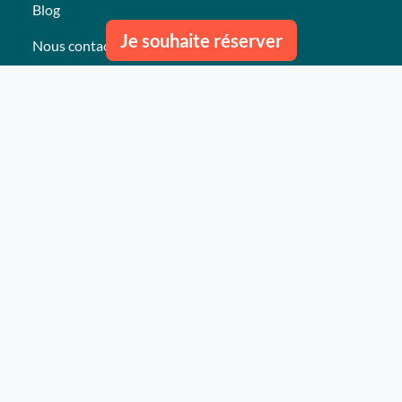
Blog
Je souhaite réserver
Nous contacter
Nos derniers événements
Témoignages
Ce qu'ils pensent de nous
Plan du site
Nos services
Événement clés en mains Professionnel
Événement clés en mains Particulier
Activités
Animations